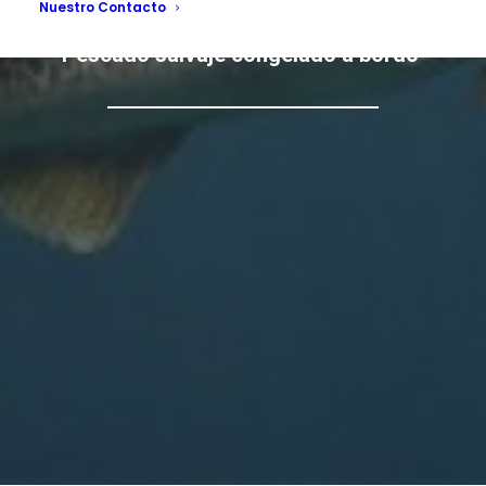
Nuestro Contacto
"Wild caught frozen at sea,
Pescado salvaje congelado a bordo"